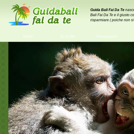
Guida Bali Fai Da Te
nasce
Bali Fai Da Te e il giusto c
risparmiare ( poiche non s
Home
Su Di Me
Prenotazione