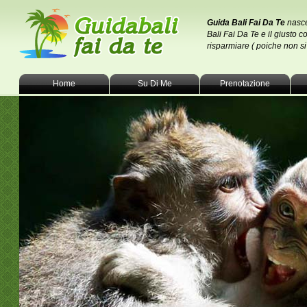
Guida Bali Fai Da Te
nasce
Bali Fai Da Te e il giusto c
risparmiare ( poiche non s
Home
Su Di Me
Prenotazione